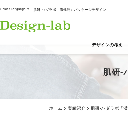
Select Language
▼
肌研-ハダラボ「濃極潤」パッケージデザイン
デザインの考え
肌研
ホーム
>
実績紹介
>
肌研-ハダラボ「