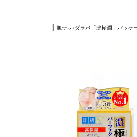
肌研-ハダラボ「濃極潤」パッケ